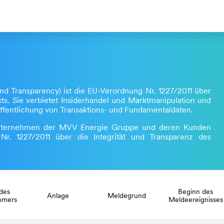
nd Transparency) ist die EU-Verordnung Nr. 1227/2011 über
ts. Sie verbietet Insiderhandel und Marktmanipulation und
öffentlichung von Transaktions- und Fundamentaldaten.
 Unternehmen der MVV Energie Gruppe und deren Kunden
Nr. 1227/2011 über die Integrität und Transparenz des
des
Beginn des
Anlage
Meldegrund
hmers
Meldeereignisses