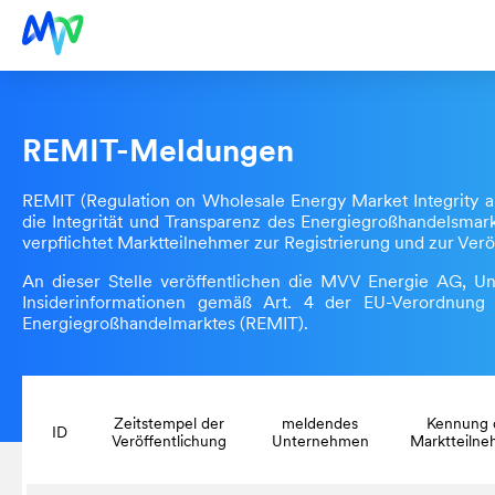
REMIT-Meldungen
REMIT (Regulation on Wholesale Energy Market Integrity a
die Integrität und Transparenz des Energiegroßhandelsmark
verpflichtet Marktteilnehmer zur Registrierung und zur Ver
An dieser Stelle veröffentlichen die MVV Energie AG,
Insiderinformationen gemäß Art. 4 der EU-Verordnung 
Energiegroßhandelmarktes (REMIT).
Zeitstempel der
meldendes
Kennung 
ID
Veröffentlichung
Unternehmen
Marktteilne