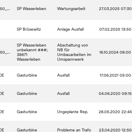
EIN_00001050_45095_1
SP Wasserleben
Wartungsarbeit
27.03.2025 07:30
SP Brüsewitz
Anlage Ausfall
07.02.2025 13:50
SP Wasserleben
Abschaltung von
unbekannt ###;
NB für
EIN_00001050_45095_1
16.10.2024 08:00
38871
Umbauarbeiten im
Wasserleben
Umspannwerk
DE
Gasturbine
Ausfall
17.06.2021 05:00
DE
Gasturbine
Ausfall
04.06.2020 09:15
DE
Gasturbine
Ungeplante Rep.
28.05.2020 22:45
DE
Gasturbine
Probleme an Trafo
23.04.2020 12:50